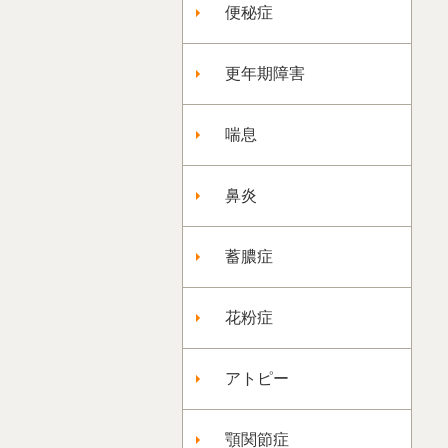
便秘症
更年期障害
喘息
鼻炎
蓄膿症
花粉症
アトピー
顎関節症