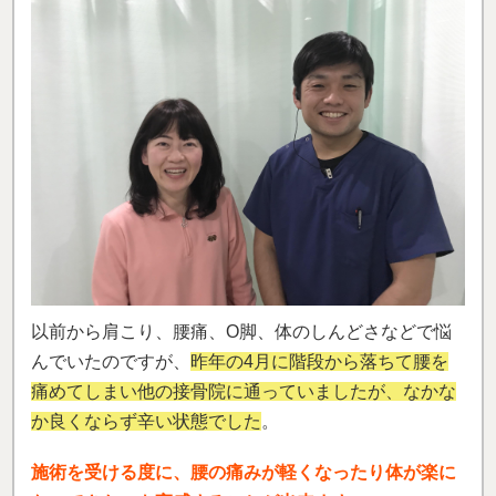
以前から肩こり、腰痛、O脚、体のしんどさなどで悩
んでいたのですが、
昨年の4月に階段から落ちて腰を
痛めてしまい他の接骨院に通っていましたが、なかな
か良くならず辛い状態でした
。
施術を受ける度に、腰の痛みが軽くなったり体が楽に
なってきたのを実感することが出来ます
。
私と同じような症状で悩んでいらっしゃる方は諦めた
りしないで1度相談してみることをおすすめします。
（池田 暁美さん）
※効果には個人差があります
「薬でごまかしていた頭痛が良くなりまし