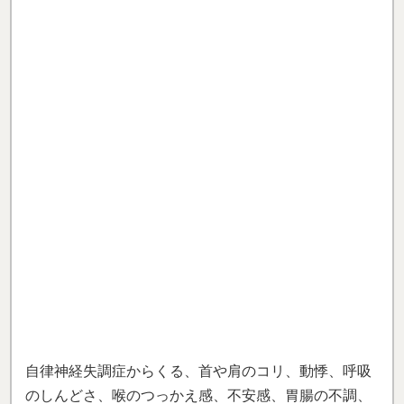
症状のきっかけは手術の2日後だったので、そのせい
だと思っていましたが首の骨のずれ、昔から（20年以
上）放置していた肩こりも原因のひとつと知り驚きま
した
。
施術を受ける度に姿勢が良くなり、症状も少し
ずつ改善していきました。
とりあえず匠に通うことから・・・！匠に通うことで
自分の体の管理を話しながら教わり、根本的に良くで
きると思いました。
これからも安心して通い続けたいと思います。
自分の
体が変わっていくのを実感できるので、毎日が前向き
に過ごせます。
（坂口 嘉津美さん）
※効果には個人差があります