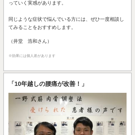
10年前からの腰痛持ちで、この度顔を洗おうとした際
に歩くこともできない腰痛になってしまいました。
初めての印象は今まで通っていた施術院とは施術のや
り方が全く違うので
正直びっくりしました
。受けてみ
ると気持ちよかったです。
そして何より
腰の痛みが軽くなり、帰りに普通に歩け
たことが凄く嬉しかったです
。