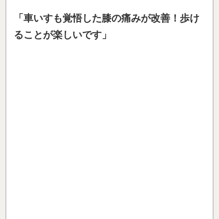
右膝に
強い痛みがあり、20メートル歩くのもやっとの
状態で、買い物や外出も困難になり、このままでは車
いす生活になるのではと本気で不安でした。
整形外科では痛み止めを処方されるだけで改善せず、
そんなとき息子が一野式を紹介してくれました。
初回の来院では不安もありましたが、丁寧なカウンセ
リングとわかりやすい説明に安心でき、
初回から体の