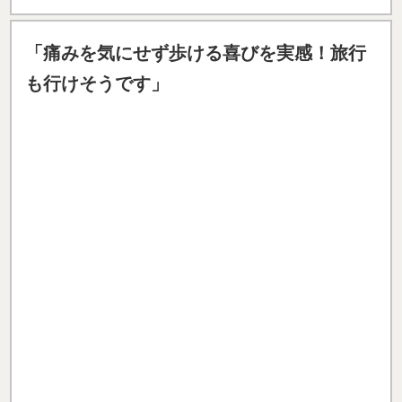
左足の
しびれと痛みで、10分も歩くことができず、買
い物に行っても途中で何度も座り込まなければなりま
せんでした。
病院では脊柱管狭窄症と診断され、不安
な毎日を送っていました。
最初は本当に良くなるのか半信半疑でしたが、
数か月
通ううちに足のしびれが徐々に軽くなり、痛みも出た
り出なかったりと波がありつつも、確実に改善してい
くのを感じました
。今では痛みやしびれはほとんど気
にならない程度にまで回復し、体のメンテナンスのた
めに引き続き通院しています。