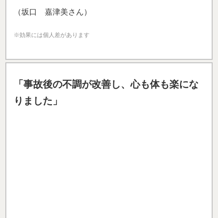
交通事故で腰部と頸部にむち打ちの症状が出てしま
い、さらに1歳児の子育て中で抱っこをする機会が多
く、痛みや疲労がなかなか取れない日々が続いていま
した。
初めは整骨院にあまり期待していませんでした
が、
2ヶ月ほど通い続けるうちに朝起きた時の痛みが
ほとんどなくなり、子どもの抱っこも痛みなくできる
ようになりました。
施術だけでなく、日々の身体の変化を細かく見てくだ
さる先生方のサポートのおかげで、心も体も楽になっ
ていると感じています。育児での負担も減り、生活の
質が大きく向上しました。