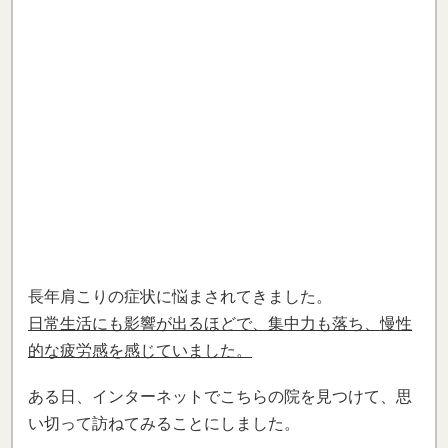
ある日、インターネットでこちらの院を見つけて、思
い切って訪ねてみることにしました。
初めて門をくぐった時から、とても心地よく、安心で
きる雰囲気がありました。
実際に施術を受けてみると、まったく痛みがなく、と
てもソフトで優しい施術でした
。
あまりの心地よさに、途中で眠ってしまいそうになる
ほどリラックスできました。
先生方もとても丁寧で、こちらの質問や不安に対して
親身に答えてくださり、
毎週通院するたびに体だけで
なく、気持ちも軽くなっていくのを感じました
。
長年かけて積み重なった体のバランスの崩れは、一度
や二度の施術で完全に改善するのは難しいかもしれま
せん。