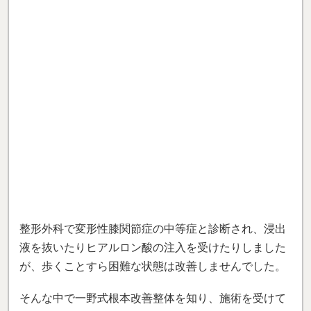
整形外科で変形性膝関節症の中等症と診断され、浸出
液を抜いたりヒアルロン酸の注入を受けたりしました
が、歩くことすら困難な状態は改善しませんでした。
そんな中で一野式根本改善整体を知り、施術を受けて
みることにしました。
初めの5日間で明らかに痛みが
半減し、驚きと共に希望が持てるようになりました
。
その後は週3回のペースで通い、1ヶ月後には歩行時の
痛みはほとんど気にならなくなりました。
さらに週2
回の施術を続け、3ヶ月後には趣味だったゴルフまで
楽しめるようになりました。