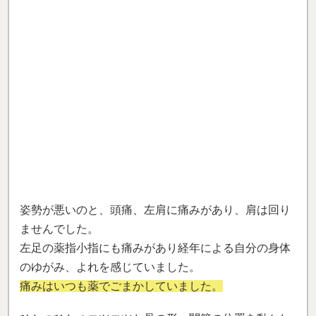
痛みはいつも薬でごまかしていました。
ひとつひとつコツコツと骨の形、関節の位置を動かし
ながら元の自分の型に戻していきました。
人間の身体もパーツの集まりで出来ていると実感し、
少しずつ良くなっていくのが分かりました。
身体だけでなく心も優しく豊かになっていくのを実感
できました。
人間生きていれば必ず痛みや辛さは出ます。それを出
さないように努力することも必要だと思います。
「自分の身体は自分で良くする」そして
自分の身体の
声に耳を澄ましてください。
全てを先生に任せず、先生には元に戻す手伝いをして
もらいましょう！
（小笠原 安正さん）