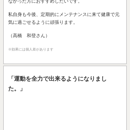
坐骨神経痛による腰の痛みと脚の痛みや痺れで、歩く
のが痛く、寝ていても寝がえりをすると痛みで目が覚
め、仕事や日常生活に支障をきたしていました。
病院や他の接骨院に行ってもなかなかとれなかった痛
みが
週1、2回の施術を1ヶ月受けただけで痺れと痛み
が全くなくなり、姿勢や歩き方にも変化を感じること
ができました
。
今では運動を全力で出来るようになり
ました
。