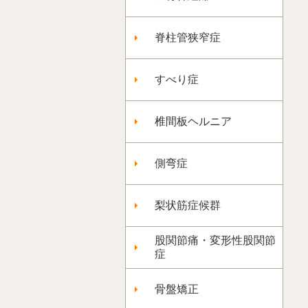
脊柱管狭窄症
すべり症
椎間板ヘルニア
側弯症
梨状筋症候群
股関節痛・変形性股関節
症
骨盤矯正