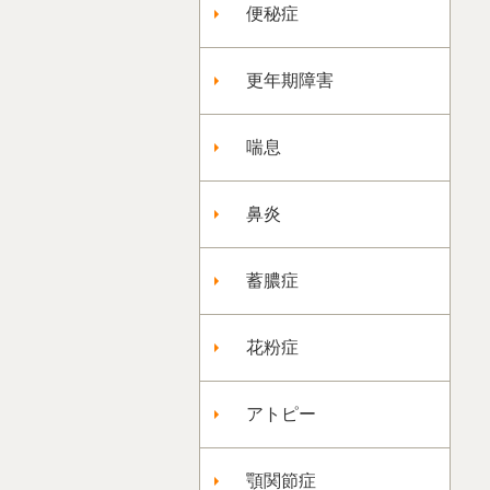
便秘症
更年期障害
喘息
鼻炎
蓄膿症
花粉症
アトピー
顎関節症